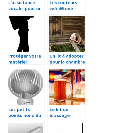
L’assistance
Les routeurs
vocale, pour un
wifi 4G une
quotidien moins
innovation
solitaire
technologique
Protéger votre
Un lit à adopter
matériel
pour la chambre
photographique
de votre enfant
avec un sac
photo
Les petits
Le kit de
points noirs du
brassage
ventilateur
personnel, pour
silencieux
une bière qui