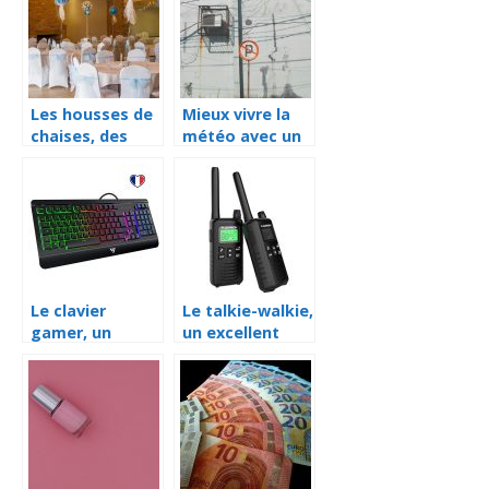
mesurer au
mieux l’humidité
de l’air
Les housses de
Mieux vivre la
chaises, des
météo avec un
accessoires
climatiseur
pour chaises
réversible
destinées à
donner un autre
visage à vos
différentes
chaises
Le clavier
Le talkie-walkie,
gamer, un
un excellent
véritable
outil de jeu et
accessoire pour
d’évasion
jeux vidéo
utilisable via
votre
ordinateur