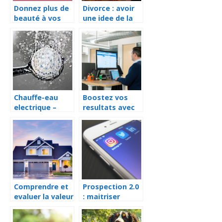
Donnez plus de
Divorce : avoir
beauté à vos
une idee de la
ongles avec la
pension
lampe à UV
alimentaire de
son conjoint
Chauffe-eau
Boostez vos
electrique –
resultats avec
quel est le
un logiciel de
meilleur choix ?
prospection
LinkedIn
Comprendre et
Prospection 2.0
evaluer la valeur
: maitriser
venale d’un bien
LinkedIn pour
immobilier pour
attirer vos