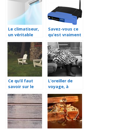
vous ressemble
Le climatiseur,
Savez-vous ce
un véritable
qu’est vraiment
outil de
un routeur 4G?
régulation de la
Élément de
température
réponse
Ce qu’il faut
L’oreiller de
savoir sur le
voyage, à
fauteuil jardin
emporter avec
soi à chaque
voyage