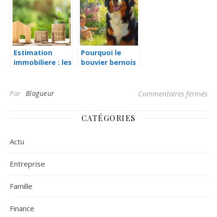
determiner son
prospects
veritable
ideaux
potentiel
Estimation
Pourquoi le
immobiliere : les
bouvier bernois
elements qui
est le
font la
compagnon
difference
idéal pour les
sur
Par
Blagueur
Commentaires fermés
familles
CATÉGORIES
Actu
Entreprise
Famille
Finance