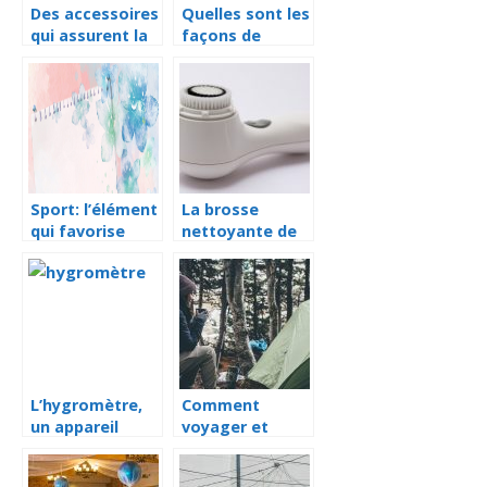
Des accessoires
Quelles sont les
qui assurent la
façons de
bonne pose de
conserver ses
vos terrasses,
bijoux en
les plots
parfait état ?
Sport: l’élément
La brosse
qui favorise
nettoyante de
votre victoire
visage, une
au golf
véritable prise
en charge de
votre peau
L’hygromètre,
Comment
un appareil
voyager et
approprié et
conserver ses
adapté pour
aliments frais ?