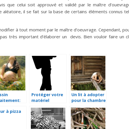
evis que celui soit approuvé et validé par le maître d’ouevrag
 aléatoire, il se fait sur la base de certains éléments connus te
odifier à tout moment par le maître d’oeuvrage. Cependant, po
 pas très important d’élaborer un devis. Bien vouloir faire un cl
ssin
Protéger votre
Un lit à adopter
laitement:
matériel
pour la chambre
isant et
photographique
de votre enfant
fortable
avec un sac
r la femme
photo
einte