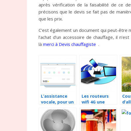
après vérification de la faisabilité de ce d
précisons que le devis se fait pas de manière
que les prix.
C’est également un document qui peut-être m
l’achat d’un accessoire de chauffage, il n’est
là
merci à Devis chauffagiste
.
L’assistance
Les routeurs
Cou
vocale, pour un
wifi 4G une
d’al
quotidien moins
innovation
apa
solitaire
technologique
con
pou
enc