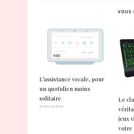
VOUS 
L’assistance vocale, pour
un quotidien moins
solitaire
Le cl
21 février 2019
vérit
jeux v
votre