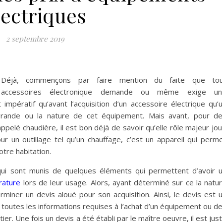
lectriques
2 septembre 2019
Déjà, commençons par faire mention du faite que to
accessoires électronique demande ou même exige un
t impératif qu’avant l’acquisition d’un accessoire électrique qu’
 grande ou la nature de cet équipement. Mais avant, pour d
ppelé chaudière, il est bon déjà de savoir qu’elle rôle majeur jo
our un outillage tel qu’un chauffage, c’est un appareil qui perm
tre habitation.
qui sont munis de quelques éléments qui permettent d’avoir 
rature
lors de leur usage. Alors, ayant déterminé sur ce la natu
rminer un devis aloué pour son acquisition. Ainsi, le devis est 
é toutes les informations requises à l’achat d’un équipement ou d
ier. Une fois un devis a été établi par le maître oeuvre, il est jus