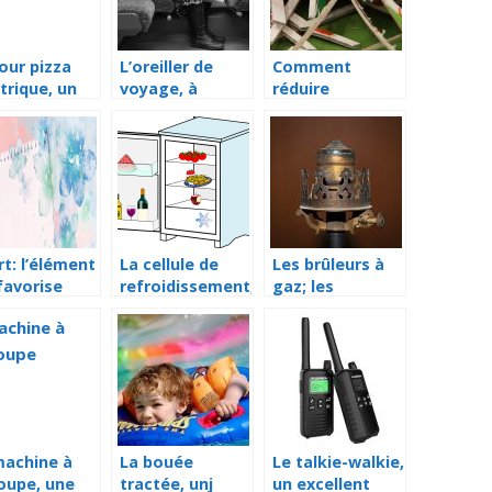
our pizza
L’oreiller de
Comment
trique, un
voyage, à
réduire
table
emporter avec
rapidement une
sseur de
soi à chaque
paperasse en
za
voyage
minuscules
particules?
t: l’élément
La cellule de
Les brûleurs à
favorise
refroidissement,
gaz; les
e victoire
un moyen de
meilleurs amis
golf
conservation
des aventuriers
d’aliments et
en montagne
ingrédients
irréprochable
machine à
La bouée
Le talkie-walkie,
oupe, une
tractée, unj
un excellent