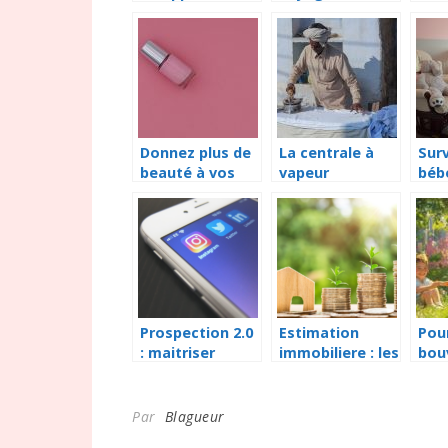
approprié et
conserver ses
mac
adapté pour
aliments frais ?
app
mesurer au
cou
mieux l’humidité
for
de l’air
les 
aut
Donnez plus de
La centrale à
Surv
beauté à vos
vapeur
béb
ongles avec la
professionnelle,
quan
lampe à UV
pour des
résultats
satisfaisants
Prospection 2.0
Estimation
Pou
: maitriser
immobiliere : les
bou
LinkedIn pour
elements qui
est 
attirer vos
font la
com
prospects
difference
idéa
Par
Blagueur
ideaux
fami