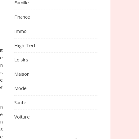
Famille
Finance
Immo
High-Tech
ut
e
Loisirs
un
es
Maison
ue
et
Mode
Santé
un
re
Voiture
un
es
te