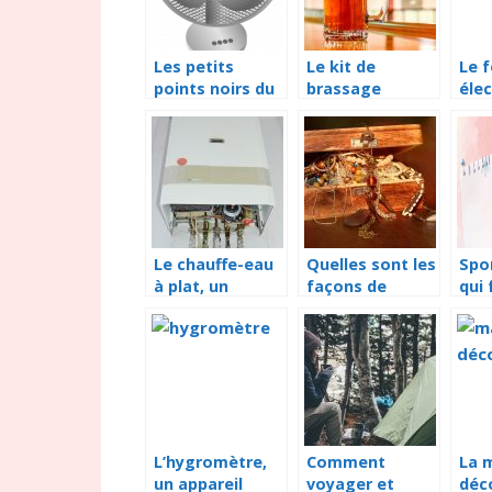
Les petits
Le kit de
Le f
points noirs du
brassage
élec
ventilateur
personnel, pour
véri
silencieux
une bière qui
cui
vous ressemble
piz
Le chauffe-eau
Quelles sont les
Spor
à plat, un
façons de
qui 
appareil de
conserver ses
votr
chauffage d’eau
bijoux en
au 
idéal et de
parfait état ?
contrôle à
distance
L’hygromètre,
Comment
La 
un appareil
voyager et
déc