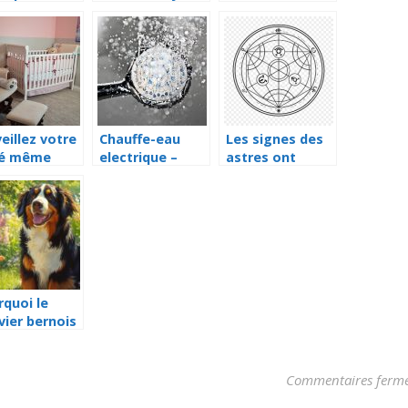
hine
véritable outil
outil de jeu et
ropriée pour
nautique tant
d’évasion
per aux
pour les adultes
mes voulues
que pour les
papiers et
enfants
res
eillez votre
Chauffe-eau
Les signes des
é même
electrique –
astres ont
d il dort
quel est le
change selon la
meilleur choix ?
NASA
rquoi le
vier bernois
le
pagnon
l pour les
Commentaires ferm
lles