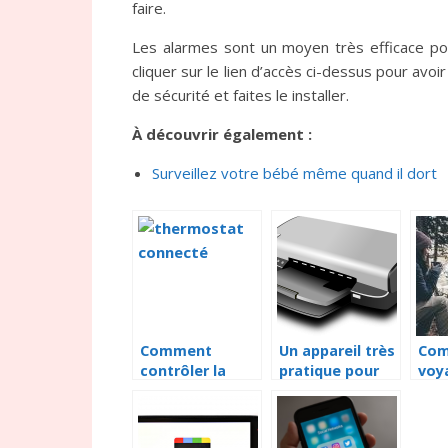
faire.
Les alarmes sont un moyen très efficace po
cliquer sur le lien d’accès ci-dessus pour avo
de sécurité et faites le installer.
À découvrir également :
Surveillez votre bébé même quand il dort
Comment
Un appareil très
Co
contrôler la
pratique pour
voy
température de
imprimer vos
con
toutes les
photos
alim
pièces de votre