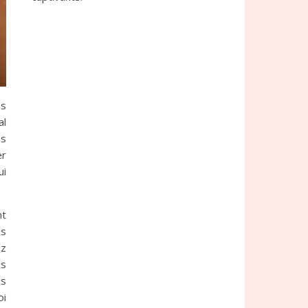
es
al
es
er
ui
nt
us
ez
es
es
oi