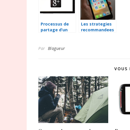
maison?
Processus de
Les strategies
partage d’un
recommandees
agenda Google
pour prospecter
en ligne
Par
Blagueur
VOUS 