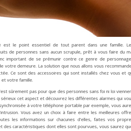
é est le point essentiel de tout parent dans une famille. L
ruits de personnes sans aucun scrupule, prêt à vous faire du m
 donc important de se prémunir contre ce genre de personnag
e de votre demeure. La solution que nous allons vous recommand
ctée. Ce sont des accessoires qui sont installés chez vous et q
et votre famille.
n’est sûrement pas pour que des personnes sans foi ni loi vienne
 sérieux cet aspect et découvrez les différentes alarmes qui vo
synchronisée à votre téléphone portable par exemple, vous aur
ntrusion. Vous avez un choix à faire entre les meilleures offr
utes les informations sur chacunes d’elles, faites vos propr
t des caractéristiques dont elles sont pourvues, vous saurez qu